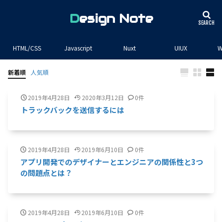
Design Note
HTML/CSS
Javascript
Nuxt
UIUX
W
新着順
人気順
2019年4月28日
2020年3月12日
0件
トラックバックを送信するには
2019年4月28日
2019年6月10日
0件
アプリ開発でのデザイナーとエンジニアの関係性と3つ
の問題点とは？
2019年4月28日
2019年6月10日
0件