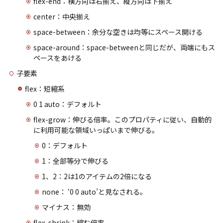
flex-end：横方向は右揃え、縦方向は下揃え
center：中央揃え
space-between：余分な空きは均等にスペース開ける
space-around：space-betweenと同じだが、両端にもス
ペースをあける
子要素
flex：短縮系
0 1 auto：デフォルト
flex-grow：伸びる倍率。このプロパティに従い、自動的
に利用可能な領域いっぱいまで伸びる。
0：デフォルト
1：全部等分で伸びる
1、2：2は1のアイテムの2倍になる
none： ‘0 0 auto’と見なされる。
マイナス：無効
flex-shrink：縮む倍率。