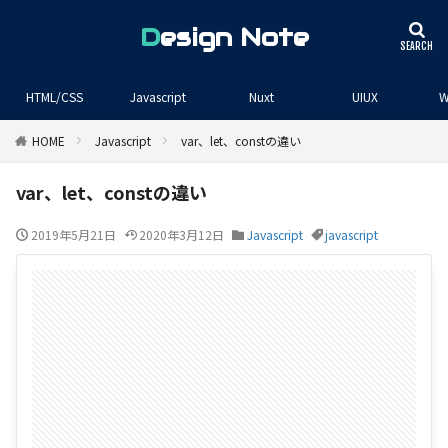
Design Note
HTML/CSS
Javascript
Nuxt
UIUX
W
HOME
Javascript
var、let、constの違い
var、let、constの違い
2019年5月21日
2020年3月12日
Javascript
javascript