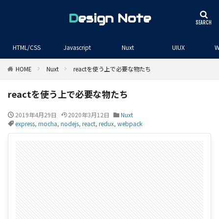
Design Note
HTML/CSS
Javascript
Nuxt
UIUX
W
HOME
Nuxt
reactを使う上で必要な物たち
reactを使う上で必要な物たち
2019年4月29日
2020年3月12日
Nuxt
express
,
mocha
,
nodejs
,
react
,
redux
,
webpack