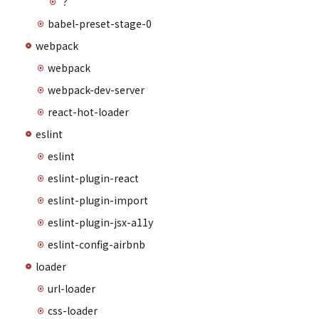
？
babel-preset-stage-0
webpack
webpack
webpack-dev-server
react-hot-loader
eslint
eslint
eslint-plugin-react
eslint-plugin-import
eslint-plugin-jsx-a11y
eslint-config-airbnb
loader
url-loader
css-loader