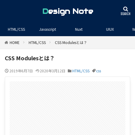
Design Note
HTML/CSS
Javascript
Nuxt
UIUX
W
HOME
HTML/CSS
CSS Modulesとは？
CSS Modulesとは？
2019年6月7日
2020年3月12日
HTML/CSS
css