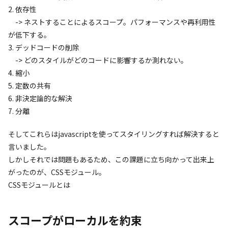
2.
依存性
-> ネストすることによるスコープ。パフォーマンスや再利用性
が低下する。
3.
デッドコードの削除
-> どのスタイルがどのコードに影響するか測れない。
4.
縮小
5.
定数の共有
6.
非決定論的な解決
7.
分離
そしてこれらは
javascript
を使ってスタイリングすれば解決すると
言いました。
しかしそれでは問題もあるため、この課題に立ち向かって出来上
がったのが、
CSS
モジュール。
CSS
モジュールとは
スコープがローカルを約束